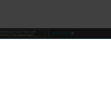
mpfehlung! Super Team, sehr
Mehr Infos
i
reundlich und ungezwungen.