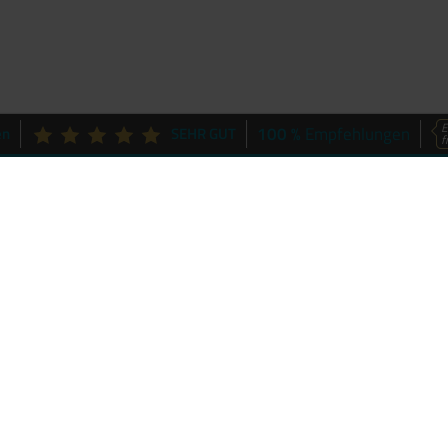
E
100 %
en
SEHR GUT
Empfehlungen
f