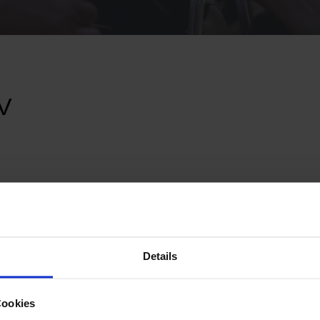
MV
Kontaktperson
Details
Olaf Müller-Stegemann
Telefon-Nr: 01633683446
Cookies