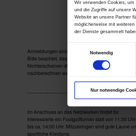
Wir verwenden Cookies, um I
und die Zugriffe auf unsere 
Website an unsere Partner fü
möglicherweise mit weiteren
der Dienste gesammelt habe
Einwilligungsauswahl
Anmeldungen sind bis zum 09. Mai 2024 möglich.
Notwendig
Bitte beachtet, dass wir bei Anmeldung und dann
Nichterscheinen die anfallenden Kosten
nachberechnen werden.
Nur notwendige Cook
---------------------------------------------------------------
Im Anschluss an das Netzwerken findet für
Interessierte ein Footgolfturnier statt von 11:30 Uhr
bis ca. 14:00 Uhr. Mitzubringen sind gute Laune u
sportliche Kleidung.