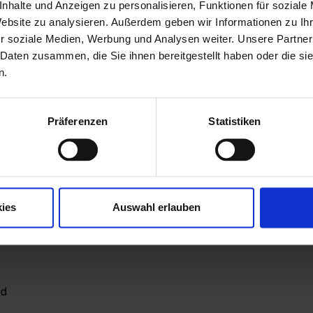
nhalte und Anzeigen zu personalisieren, Funktionen für soziale
Website zu analysieren. Außerdem geben wir Informationen zu I
KOSTEN FÜR MITGLIEDER
KOSTEN FÜR NICHT-MITGLIEDER
r soziale Medien, Werbung und Analysen weiter. Unsere Partner
EUR 21.00
EUR 21.00
 Daten zusammen, die Sie ihnen bereitgestellt haben oder die s
n.
Präferenzen
Statistiken
ies
Auswahl erlauben
nd