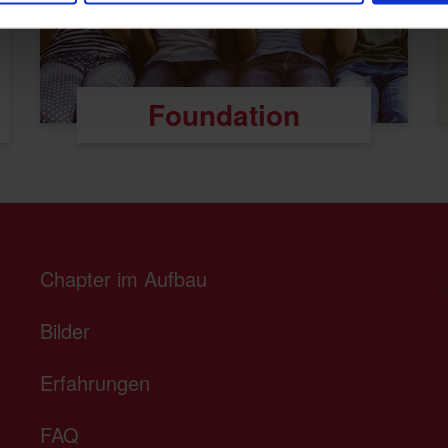
Foundation
Chapter im Aufbau
1
Bilder
Erfahrungen
FAQ