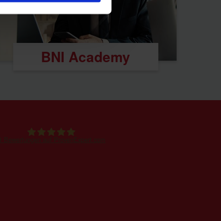
BNI Academy
1
Bewertungen auf ProvenExpert.com
BNI Mecklenburg