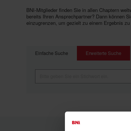
BNI-Mitglieder finden Sie in allen Chaptern we
bereits Ihren Ansprechpartner? Dann können Sie
einzugrenzen, um gezielt zu einem Ergebnis z
Einfache Suche
Erweiterte Suche