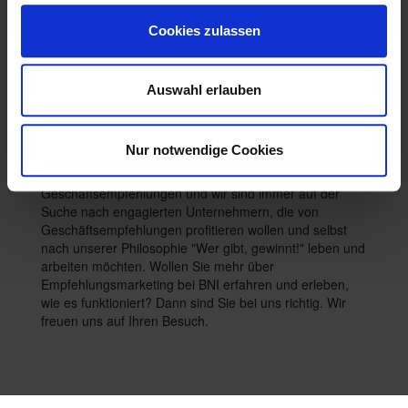
ein Vertreter eines Fachgebiets (z.B. Dachdecker, PR-
Agentur, Buchhändler etc.) erlaubt, damit es zu keinen
Cookies zulassen
Konkurrenzsituationen kommt.
Besuchen Sie ein Treffen - ganz
Auswahl erlauben
unverbindlich
Nur notwendige Cookies
Unser Chapter trifft sich wöchentlich zum Austausch von
Geschäftsempfehlungen und wir sind immer auf der
Suche nach engagierten Unternehmern, die von
Geschäftsempfehlungen profitieren wollen und selbst
nach unserer Philosophie "Wer gibt, gewinnt!" leben und
arbeiten möchten. Wollen Sie mehr über
Empfehlungsmarketing bei BNI erfahren und erleben,
wie es funktioniert? Dann sind Sie bei uns richtig. Wir
freuen uns auf Ihren Besuch.