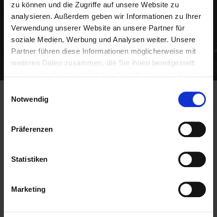
zu können und die Zugriffe auf unsere Website zu
analysieren. Außerdem geben wir Informationen zu Ihrer
Verwendung unserer Website an unsere Partner für
soziale Medien, Werbung und Analysen weiter. Unsere
Partner führen diese Informationen möglicherweise mit
weiteren Daten zusammen, die Sie ihnen bereitgestellt
haben oder die sie im Rahmen Ihrer Nutzung der Dienste
gesammelt haben.
Einwilligungsauswahl
Notwendig
Unser Chapter Stralsund-Rügen hat
in den vergangenen 12 Monaten
Präferenzen
381.291 EUR zusätzlichen Umsatz für
unsere Mitglieder erzielt!
Statistiken
BNI-Mitglieder erhöhen ihren Umsatz um
durchschnittlich 20 % im ersten Jahr ihrer Mitgliedschaft.
Marketing
Unser Chapter ist eine dynamische Gruppe von
Unternehmern, die wissen, wie wertvoll persönliche
Geschäftsempfehlungen sind. In jedem Chapter ist nur