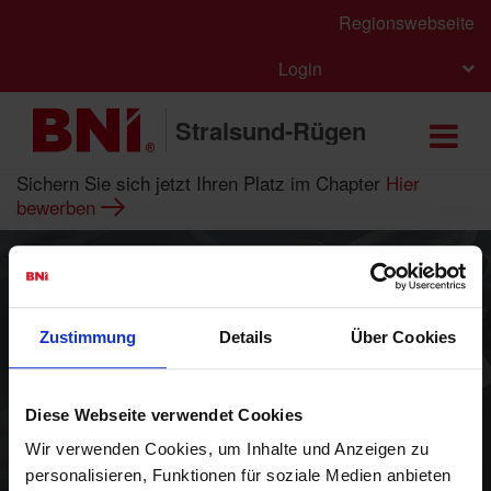
Regionswebseite
Login
Stralsund-Rügen
Sichern Sie sich jetzt Ihren Platz im Chapter
Hier
bewerben
Zustimmung
Details
Über Cookies
BNI - Das weltweit führende
Unternehmernetzwerk für
Diese Webseite verwendet Cookies
Empfehlungsmarketing
Wir verwenden Cookies, um Inhalte und Anzeigen zu
personalisieren, Funktionen für soziale Medien anbieten